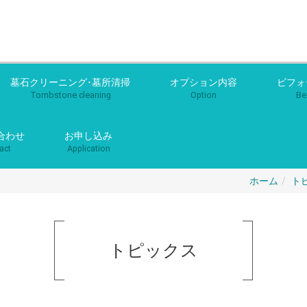
墓石クリーニング･墓所清掃
オプション内容
ビフォ
Tombstone cleaning
Option
Be
合わせ
お申し込み
act
Application
ホーム
ト
トピックス